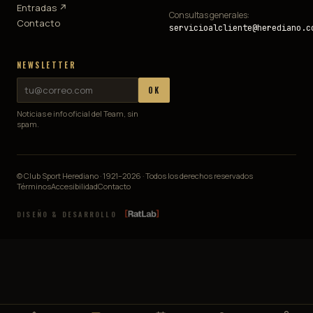
Entradas ↗
Consultas generales:
Contacto
servicioalcliente@herediano.c
NEWSLETTER
OK
Noticias e info oficial del Team, sin
spam.
© Club Sport Herediano · 1921–
2026
· Todos los derechos reservados
Términos
Accesibilidad
Contacto
DISEÑO & DESARROLLO