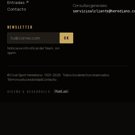
Entradas ↗
Consultas generales:
Contacto
servicioalcliente@herediano.c
NEWSLETTER
OK
Noticias e info oficial del Team, sin
spam.
© Club Sport Herediano · 1921–
2026
· Todos los derechos reservados
Términos
Accesibilidad
Contacto
DISEÑO & DESARROLLO