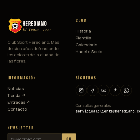
CLUB
HEREDIANO
El Team · 1921
Historia
Plantilla
Club Sport Herediano. Más
Calendario
de cien años defendiendo
Hacete Socio
los colores de la ciudad de
las flores.
INFORMACIÓN
SÍGUENOS
Noticias
Tienda ↗
Entradas ↗
Consultas generales:
Contacto
servicioalcliente@herediano.c
NEWSLETTER
OK