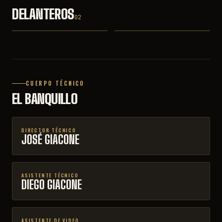
25
· MEX
· CUB
DELANTEROS
JOSÉ GONZÁLEZ
MARCEL HERNÁNDEZ
02
62
9
CUERPO TÉCNICO
EL BANQUILLO
DIRECTOR TÉCNICO
JOSÉ GIACONE
ASISTENTE TÉCNICO
DIEGO GIACONE
ASISTENTE DE VIDEO