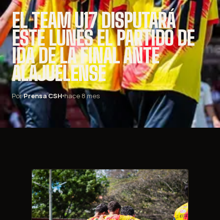
EL TEAM U17 DISPUTARÁ
ESTE LUNES EL PARTIDO DE
IDA DE LA FINAL ANTE
ALAJUELENSE
Por
Prensa CSH
hace 8 mes