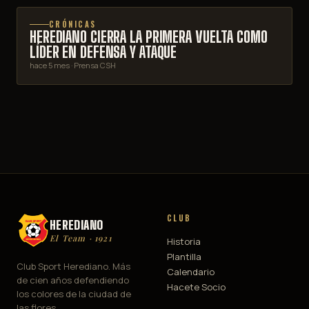
CRÓNICAS
HEREDIANO CIERRA LA PRIMERA VUELTA COMO
LÍDER EN DEFENSA Y ATAQUE
hace 5 mes
· Prensa CSH
CLUB
HEREDIANO
El Team · 1921
Historia
Plantilla
Club Sport Herediano. Más
Calendario
de cien años defendiendo
Hacete Socio
los colores de la ciudad de
las flores.