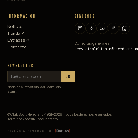
INFORMACIÓN
SÍGUENOS
Noticias
Tienda ↗
Entradas ↗
Consultas generales:
Contacto
servicioalcliente@herediano.c
NEWSLETTER
OK
Noticias e info oficial del Team, sin
spam.
© Club Sport Herediano · 1921–
2026
· Todos los derechos reservados
Términos
Accesibilidad
Contacto
DISEÑO & DESARROLLO