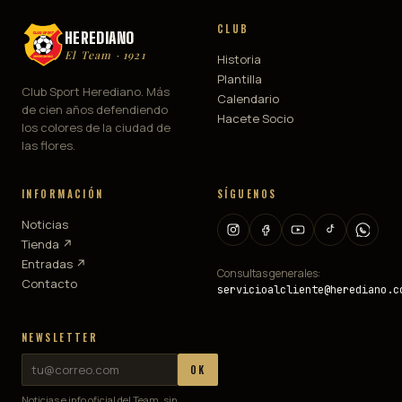
CLUB
HEREDIANO
El Team · 1921
Historia
Plantilla
Club Sport Herediano. Más
Calendario
de cien años defendiendo
Hacete Socio
los colores de la ciudad de
las flores.
INFORMACIÓN
SÍGUENOS
Noticias
Tienda ↗
Entradas ↗
Consultas generales:
Contacto
servicioalcliente@herediano.c
NEWSLETTER
OK
Noticias e info oficial del Team, sin