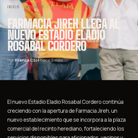
INICIO
·
NOTICIAS
·
NOTICIAS
FARMACIA JIREH LLEGA AL
NUEVO ESTADIO ELADIO
ROSABAL CORDERO
Por
Prensa CSH
hace 2 mes
El nuevo Estadio Eladio Rosabal Cordero continúa
creciendo con la apertura de Farmacia Jireh, un
nuevo establecimiento que se incorpora a la plaza
comercial del recinto herediano, fortaleciendo los
servicios disponibles para aficionados, vecinos y