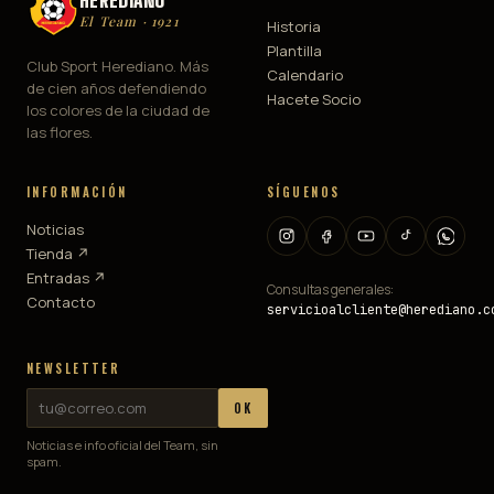
HEREDIANO
El Team · 1921
Historia
Plantilla
Club Sport Herediano. Más
Calendario
de cien años defendiendo
Hacete Socio
los colores de la ciudad de
las flores.
INFORMACIÓN
SÍGUENOS
Noticias
Tienda ↗
Entradas ↗
Consultas generales:
Contacto
servicioalcliente@herediano.c
NEWSLETTER
OK
Noticias e info oficial del Team, sin
spam.