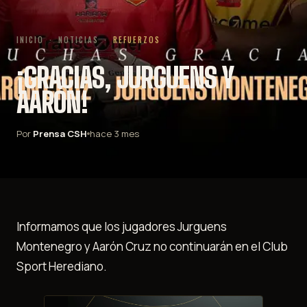
INICIO
·
NOTICIAS
·
REFUERZOS
¡GRACIAS, JURGUENS Y
AARÓN!
Por
Prensa CSH
hace 3 mes
Informamos que los jugadores Jurguens
Montenegro y Aarón Cruz no continuarán en el Club
Sport Herediano.