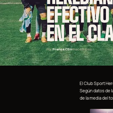
EFECTIVO
EN EL CL
Por
Prensa CSH
hace 6 mes
El Club Sport Her
Según datos de l
de la media del t