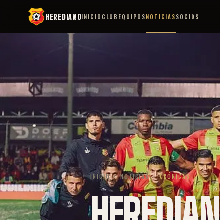
HEREDIANO
INICIO
CLUB
EQUIPOS
NOTICIAS
SOCIOS
INICIO
·
NOTICIAS
·
CRÓNICAS
HEREDIAN