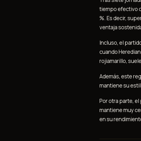
tiempo efectivo d
%. Es decir, supe
ventaja sostenida
Incluso, el parti
cuando Herediano 
rojiamarillo, su
Además, este regi
mantiene su estil
Por otra parte, e
mantiene muy cer
en su rendimient