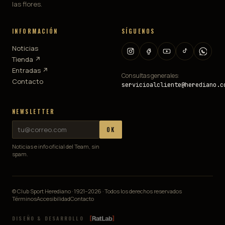
las flores.
INFORMACIÓN
SÍGUENOS
Noticias
Tienda ↗
Entradas ↗
Consultas generales:
Contacto
servicioalcliente@herediano.c
NEWSLETTER
OK
Noticias e info oficial del Team, sin
spam.
© Club Sport Herediano · 1921–
2026
· Todos los derechos reservados
Términos
Accesibilidad
Contacto
DISEÑO & DESARROLLO