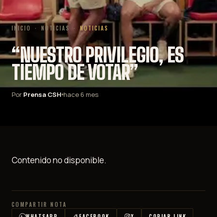
INICIO
·
NOTICIAS
·
NOTICIAS
“NUESTRO PRIVILEGIO, ES
TIEMPO DE VOTAR”
Por
Prensa CSH
hace 6 mes
Contenido no disponible.
COMPARTIR NOTA
WHATSAPP
FACEBOOK
X
COPIAR LINK