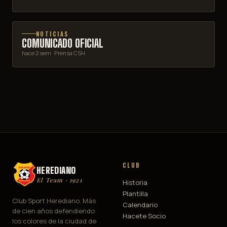
NOTICIAS
COMUNICADO OFICIAL
hace 2 sem
· Prensa CSH
CLUB
HEREDIANO
El Team · 1921
Historia
Plantilla
Club Sport Herediano. Más
Calendario
de cien años defendiendo
Hacete Socio
los colores de la ciudad de