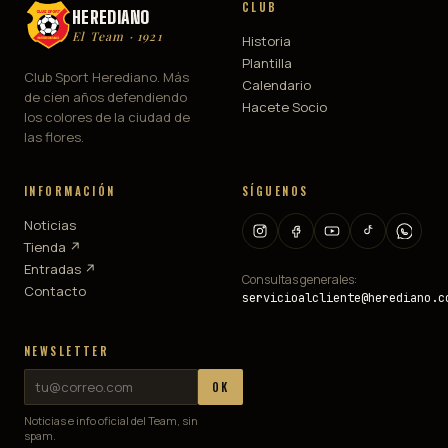
CLUB
HEREDIANO
El Team · 1921
Historia
Plantilla
Club Sport Herediano. Más
Calendario
de cien años defendiendo
Hacete Socio
los colores de la ciudad de
las flores.
INFORMACIÓN
SÍGUENOS
Noticias
Tienda ↗
Entradas ↗
Consultas generales:
Contacto
servicioalcliente@herediano.c
NEWSLETTER
OK
Noticias e info oficial del Team, sin
spam.