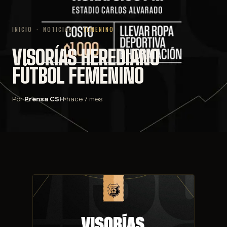
INICIO
·
NOTICIAS
·
FEMENINO
VISORÍAS HEREDIANO
FÚTBOL FEMENINO
Por
Prensa CSH
hace 7 mes