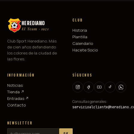
CLUB
HEREDIANO
El Team · 1921
Historia
Plantilla
Club Sport Herediano. Más
Calendario
de cien años defendiendo
Hacete Socio
los colores de la ciudad de
las flores.
INFORMACIÓN
SÍGUENOS
Noticias
Tienda ↗
Entradas ↗
Consultas generales:
Contacto
servicioalcliente@herediano.c
NEWSLETTER
OK