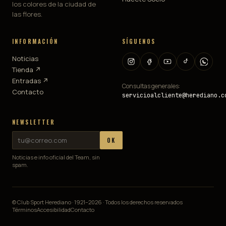
los colores de la ciudad de
las flores.
INFORMACIÓN
SÍGUENOS
Noticias
Tienda ↗
Entradas ↗
Consultas generales:
Contacto
servicioalcliente@herediano.c
NEWSLETTER
OK
Noticias e info oficial del Team, sin
spam.
© Club Sport Herediano · 1921–
2026
· Todos los derechos reservados
Términos
Accesibilidad
Contacto