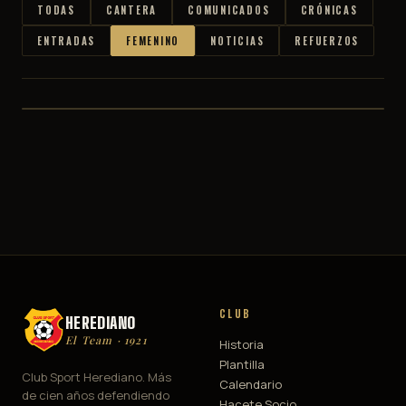
FEMENINO
TODAS
CANTERA
COMUNICADOS
CRÓNICAS
VISORÍAS HEREDIANO FÚTBOL
ENTRADAS
FEMENINO
NOTICIAS
REFUERZOS
FEMENINO
hace 7 mes
· Prensa CSH
CLUB
HEREDIANO
El Team · 1921
Historia
Plantilla
Club Sport Herediano. Más
Calendario
de cien años defendiendo
Hacete Socio